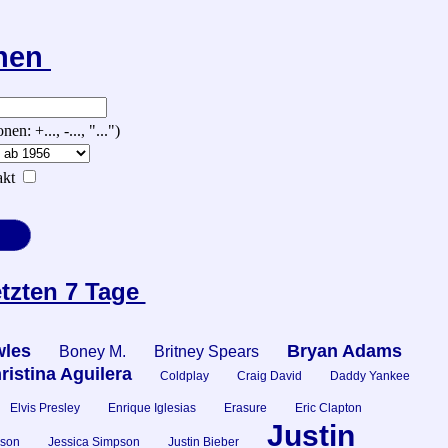
chen
 +..., -..., "...")
kt
etzten 7 Tage
les
Bryan Adams
Boney M.
Britney Spears
ristina Aguilera
Coldplay
Craig David
Daddy Yankee
Elvis Presley
Enrique Iglesias
Erasure
Eric Clapton
Justin
kson
Jessica Simpson
Justin Bieber