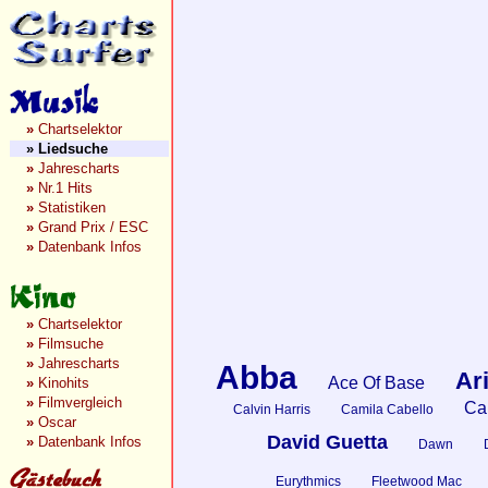
»
Chartselektor
»
Liedsuche
»
Jahrescharts
»
Nr.1 Hits
»
Statistiken
»
Grand Prix / ESC
»
Datenbank Infos
»
Chartselektor
»
Filmsuche
»
Jahrescharts
Abba
Ar
Ace Of Base
»
Kinohits
»
Filmvergleich
Car
Calvin Harris
Camila Cabello
»
Oscar
David Guetta
»
Datenbank Infos
Dawn
Eurythmics
Fleetwood Mac