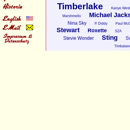
Timberlake
Kanye West
Michael Jack
Marshmello
Nina Sky
P. Diddy
Paul McC
Stewart
Roxette
SZA
Sting
Stevie Wonder
S
Timbalan