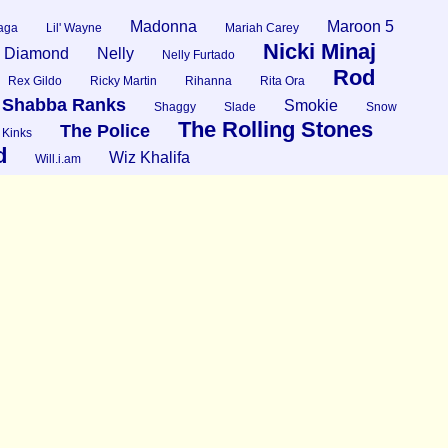
Madonna
Maroon 5
aga
Lil' Wayne
Mariah Carey
Nicki Minaj
l Diamond
Nelly
Nelly Furtado
Rod
Rex Gildo
Ricky Martin
Rihanna
Rita Ora
Shabba Ranks
Smokie
Shaggy
Slade
Snow
The Rolling Stones
The Police
 Kinks
d
Wiz Khalifa
Will.i.am