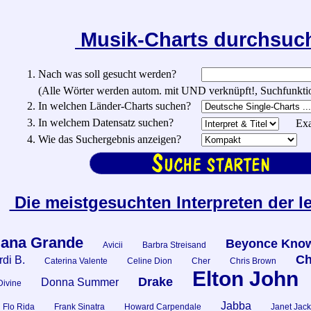
Musik-Charts durchsu
1. Nach was soll gesucht werden?
(Alle Wörter werden autom. mit UND verknüpft!, Suchfunktionen:
2. In welchen Länder-Charts suchen?
3. In welchem Datensatz suchen?
Exa
4. Wie das Suchergebnis anzeigen?
Die meistgesuchten Interpreten der l
iana Grande
Beyonce Know
Avicii
Barbra Streisand
Ch
di B.
Caterina Valente
Celine Dion
Cher
Chris Brown
Elton John
Drake
Donna Summer
Divine
Jabba
Flo Rida
Frank Sinatra
Howard Carpendale
Janet Jac