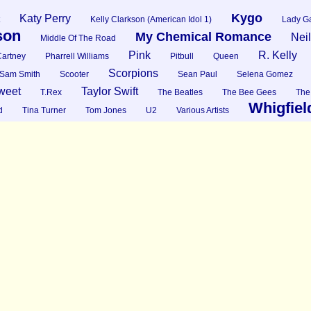
Kygo
Katy Perry
Kelly Clarkson (American Idol 1)
Lady G
son
My Chemical Romance
Nei
Middle Of The Road
Pink
R. Kelly
artney
Pharrell Williams
Pitbull
Queen
Scorpions
Sam Smith
Scooter
Sean Paul
Selena Gomez
weet
Taylor Swift
T.Rex
The Beatles
The Bee Gees
The
Whigfiel
d
Tina Turner
Tom Jones
U2
Various Artists