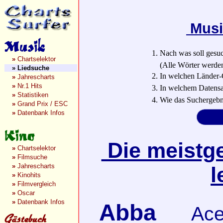
Musi
1. Nach was soll gesu
»
Chartselektor
(Alle Wörter werden a
»
Liedsuche
2. In welchen Länder-
»
Jahrescharts
»
Nr.1 Hits
3. In welchem Datensa
»
Statistiken
4. Wie das Suchergebn
»
Grand Prix / ESC
»
Datenbank Infos
Die meistge
»
Chartselektor
»
Filmsuche
»
Jahrescharts
l
»
Kinohits
»
Filmvergleich
»
Oscar
»
Datenbank Infos
Abba
Ace