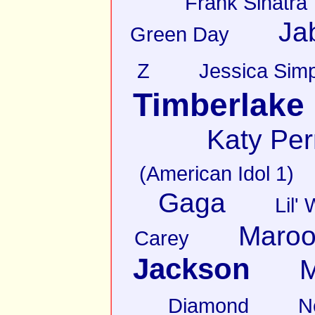
Frank Sinatra
Ja
Green Day
Z
Jessica Sim
Timberlake
Katy Per
(American Idol 1)
Gaga
Lil'
Maroo
Carey
Jackson
M
Diamond
N