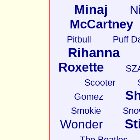
Minaj
N
McCartney
Pitbull
Puff D
Rihanna
Roxette
SZ
Scooter
Sh
Gomez
Smokie
Sno
St
Wonder
The Beatles