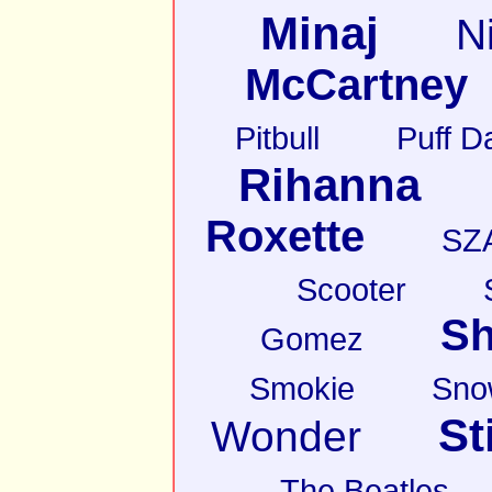
Minaj
N
McCartney
Pitbull
Puff D
Rihanna
Roxette
SZ
Scooter
Sh
Gomez
Smokie
Sno
St
Wonder
The Beatles