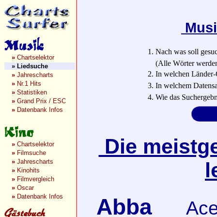
Musi
1. Nach was soll gesu
»
Chartselektor
(Alle Wörter werden a
»
Liedsuche
2. In welchen Länder-
»
Jahrescharts
»
Nr.1 Hits
3. In welchem Datensa
»
Statistiken
4. Wie das Suchergebn
»
Grand Prix / ESC
»
Datenbank Infos
Die meistge
»
Chartselektor
»
Filmsuche
»
Jahrescharts
l
»
Kinohits
»
Filmvergleich
»
Oscar
»
Datenbank Infos
Abba
Ace