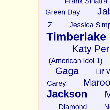
Frank Sinatra
Ja
Green Day
Z
Jessica Sim
Timberlake
Katy Per
(American Idol 1)
Gaga
Lil'
Maroo
Carey
Jackson
M
Diamond
N