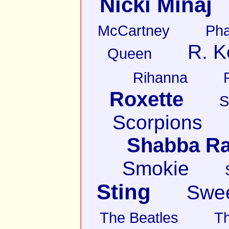
Nicki Minaj
McCartney
Pha
R. K
Queen
Rihanna
Roxette
S
Scorpions
Shabba R
Smokie
Sting
Swe
The Beatles
T