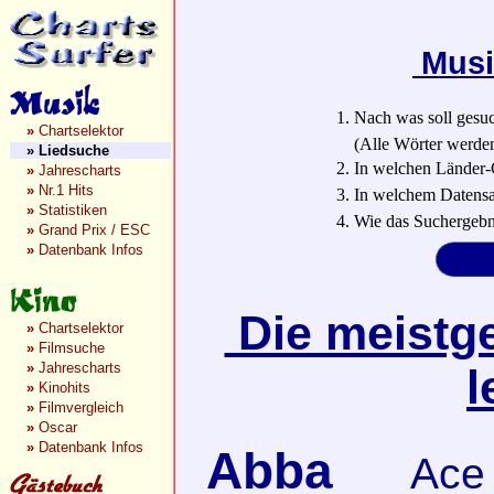
Musi
1. Nach was soll gesu
»
Chartselektor
(Alle Wörter werden a
»
Liedsuche
2. In welchen Länder-
»
Jahrescharts
»
Nr.1 Hits
3. In welchem Datensa
»
Statistiken
4. Wie das Suchergebn
»
Grand Prix / ESC
»
Datenbank Infos
Die meistge
»
Chartselektor
»
Filmsuche
»
Jahrescharts
l
»
Kinohits
»
Filmvergleich
»
Oscar
»
Datenbank Infos
Abba
Ace