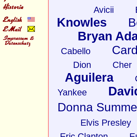
Avicii
Knowles
B
Bryan Ad
Card
Cabello
Dion
Cher
Aguilera
Davi
Yankee
Donna Summe
Elvis Presley
Eric Clapton
E