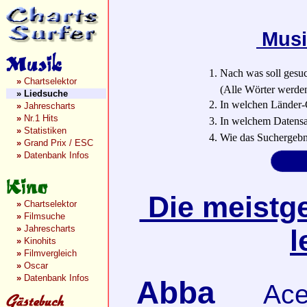
Musi
1. Nach was soll gesu
»
Chartselektor
(Alle Wörter werden a
»
Liedsuche
2. In welchen Länder-
»
Jahrescharts
»
Nr.1 Hits
3. In welchem Datensa
»
Statistiken
4. Wie das Suchergebn
»
Grand Prix / ESC
»
Datenbank Infos
Die meistge
»
Chartselektor
»
Filmsuche
»
Jahrescharts
l
»
Kinohits
»
Filmvergleich
»
Oscar
»
Datenbank Infos
Abba
Ace