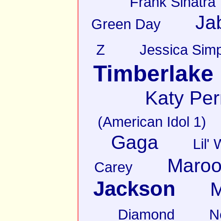
Frank Sinatra
Ja
Green Day
Z
Jessica Sim
Timberlake
Katy Per
(American Idol 1)
Gaga
Lil'
Maroo
Carey
Jackson
M
Diamond
N