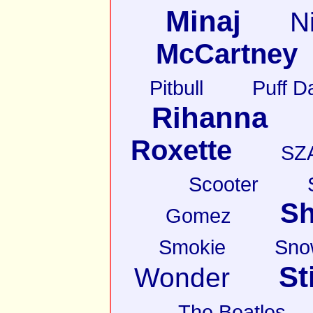
Minaj
N
McCartney
Pitbull
Puff D
Rihanna
Roxette
SZ
Scooter
Sh
Gomez
Smokie
Sno
St
Wonder
The Beatles