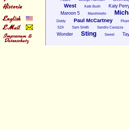
West
Katy Perr
Kate Bush
Mich
Maroon 5
Marshmello
Paul McCartney
Diddy
Pharr
SZA
Sam Smith
Sandro Cavazza
Sting
Wonder
Tay
Sweet