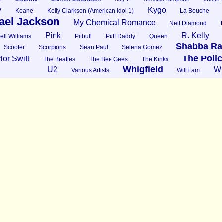
y
Kygo
Keane
Kelly Clarkson (American Idol 1)
La Bouche
ael Jackson
My Chemical Romance
Neil Diamond
Pink
R. Kelly
ell Williams
Pitbull
Puff Daddy
Queen
Shabba Ra
Scooter
Scorpions
Sean Paul
Selena Gomez
The Poli
lor Swift
The Beatles
The Bee Gees
The Kinks
Whigfield
U2
Wi
Various Artists
Will.i.am