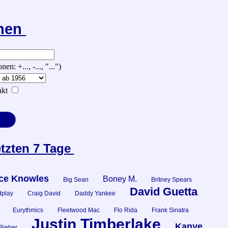
chen
 +..., -..., "...")
kt
etzten 7 Tage
ce Knowles
Boney M.
Big Sean
Britney Spears
David Guetta
dplay
Craig David
Daddy Yankee
Eurythmics
Fleetwood Mac
Flo Rida
Frank Sinatra
Justin Timberlake
Kanye
 Bieber