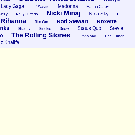
Lady Gaga
Madonna
Lil' Wayne
Mariah Carey
Nicki Minaj
Nina Sky
Nelly
Nelly Furtado
P.
Rihanna
Rod Stewart
Roxette
Rita Ora
nks
Status Quo
Stevie
Shaggy
Smokie
Snow
The Rolling Stones
ce
Timbaland
Tina Turner
z Khalifa