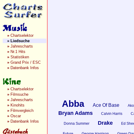
»
Chartselektor
»
Liedsuche
»
Jahrescharts
»
Nr.1 Hits
»
Statistiken
»
Grand Prix / ESC
»
Datenbank Infos
»
Chartselektor
»
Filmsuche
»
Jahrescharts
Abba
Ace Of Base
»
Kinohits
Ako
»
Filmvergleich
Bryan Adams
Calvin Harris
Ca
»
Oscar
»
Datenbank Infos
Drake
Donna Summer
Ed She
Future
George Harrison
Green Da