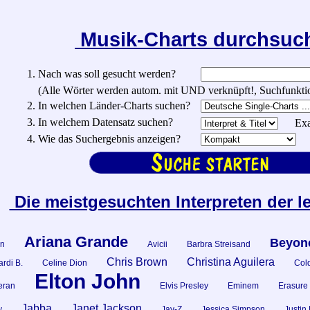
Musik-Charts durchsu
1. Nach was soll gesucht werden?
(Alle Wörter werden autom. mit UND verknüpft!, Suchfunktionen:
2. In welchen Länder-Charts suchen?
3. In welchem Datensatz suchen?
Exa
4. Wie das Suchergebnis anzeigen?
Die meistgesuchten Interpreten der l
Ariana Grande
Beyon
n
Avicii
Barbra Streisand
Chris Brown
Christina Aguilera
rdi B.
Celine Dion
Col
Elton John
eran
Elvis Presley
Eminem
Erasure
Jabba
Janet Jackson
y
Jay-Z
Jessica Simpson
Justin