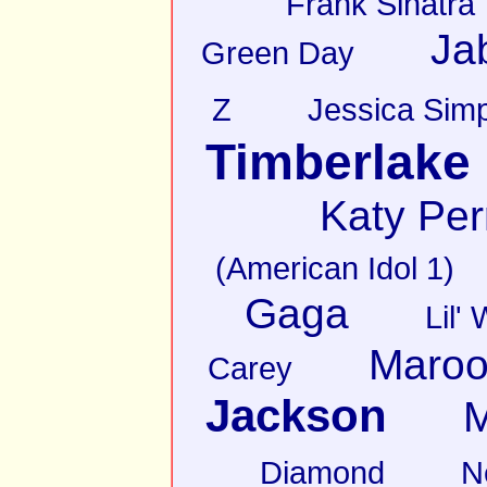
Frank Sinatra
Ja
Green Day
Z
Jessica Sim
Timberlake
Katy Per
(American Idol 1)
Gaga
Lil'
Maroo
Carey
Jackson
M
Diamond
N