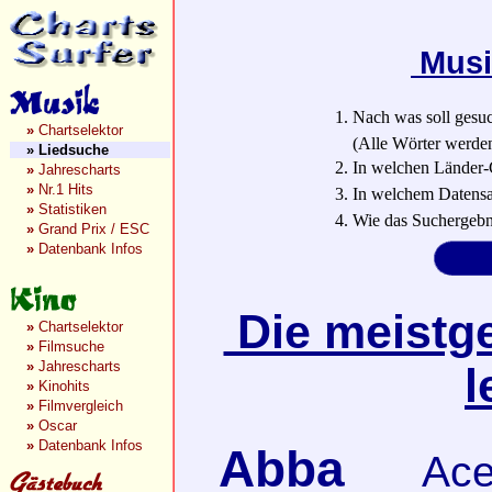
Musi
1. Nach was soll gesu
»
Chartselektor
(Alle Wörter werden a
»
Liedsuche
2. In welchen Länder-
»
Jahrescharts
»
Nr.1 Hits
3. In welchem Datensa
»
Statistiken
4. Wie das Suchergebn
»
Grand Prix / ESC
»
Datenbank Infos
Die meistge
»
Chartselektor
»
Filmsuche
»
Jahrescharts
l
»
Kinohits
»
Filmvergleich
»
Oscar
»
Datenbank Infos
Abba
Ace