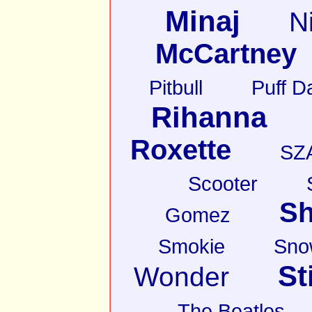
Minaj
N
McCartney
Pitbull
Puff D
Rihanna
Roxette
SZ
Scooter
Sh
Gomez
Smokie
Sno
St
Wonder
The Beatles