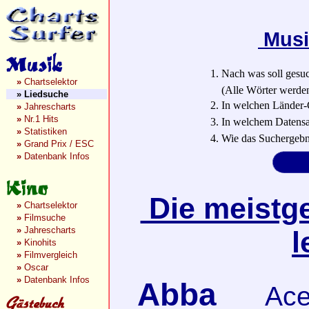
Musi
1. Nach was soll gesu
»
Chartselektor
(Alle Wörter werden a
»
Liedsuche
2. In welchen Länder-
»
Jahrescharts
»
Nr.1 Hits
3. In welchem Datensa
»
Statistiken
4. Wie das Suchergebn
»
Grand Prix / ESC
»
Datenbank Infos
Die meistge
»
Chartselektor
»
Filmsuche
»
Jahrescharts
l
»
Kinohits
»
Filmvergleich
»
Oscar
»
Datenbank Infos
Abba
Ace