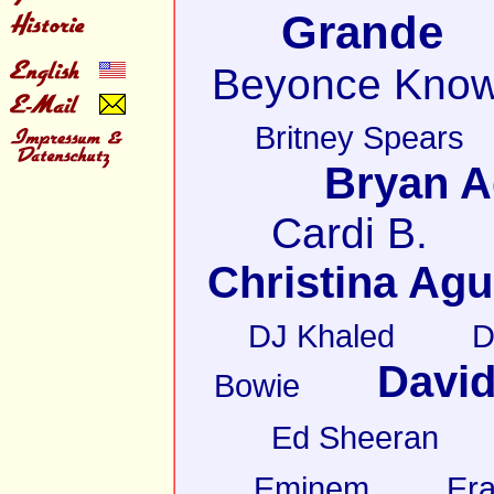
Grande
Beyonce Know
Britney Spears
Bryan 
Cardi B.
Christina Agu
DJ Khaled
D
David
Bowie
Ed Sheeran
Eminem
Er