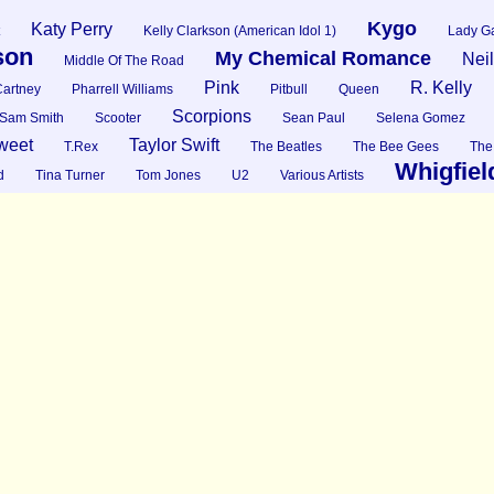
Kygo
Katy Perry
Kelly Clarkson (American Idol 1)
Lady G
son
My Chemical Romance
Nei
Middle Of The Road
Pink
R. Kelly
artney
Pharrell Williams
Pitbull
Queen
Scorpions
Sam Smith
Scooter
Sean Paul
Selena Gomez
weet
Taylor Swift
T.Rex
The Beatles
The Bee Gees
The
Whigfiel
d
Tina Turner
Tom Jones
U2
Various Artists