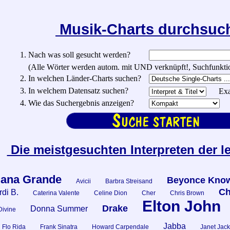
Musik-Charts durchsu
1. Nach was soll gesucht werden?
(Alle Wörter werden autom. mit UND verknüpft!, Suchfunktionen:
2. In welchen Länder-Charts suchen?
3. In welchem Datensatz suchen?
Exa
4. Wie das Suchergebnis anzeigen?
Die meistgesuchten Interpreten der l
iana Grande
Beyonce Know
Avicii
Barbra Streisand
Ch
di B.
Caterina Valente
Celine Dion
Cher
Chris Brown
Elton John
Drake
Donna Summer
Divine
Jabba
Flo Rida
Frank Sinatra
Howard Carpendale
Janet Jac