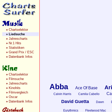
»
Chartselektor
»
Liedsuche
»
Jahrescharts
»
Nr.1 Hits
»
Statistiken
»
Grand Prix / ESC
»
Datenbank Infos
»
Chartselektor
»
Filmsuche
»
Jahrescharts
Abba
Ar
Ace Of Base
»
Kinohits
»
Filmvergleich
Car
Calvin Harris
Camila Cabello
»
Oscar
David Guetta
»
Datenbank Infos
Dawn
Eurythmics
Fleetwood Mac