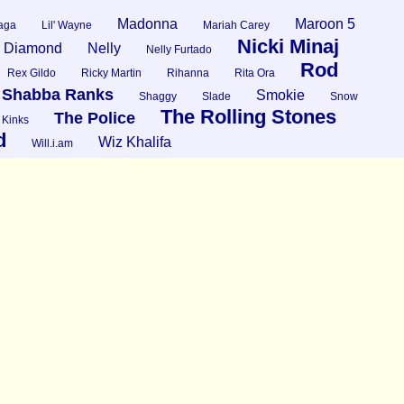
Madonna
Maroon 5
aga
Lil' Wayne
Mariah Carey
Nicki Minaj
l Diamond
Nelly
Nelly Furtado
Rod
Rex Gildo
Ricky Martin
Rihanna
Rita Ora
Shabba Ranks
Smokie
Shaggy
Slade
Snow
The Rolling Stones
The Police
 Kinks
d
Wiz Khalifa
Will.i.am