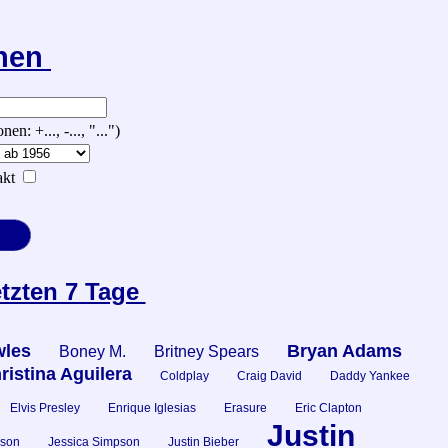
chen
 +..., -..., "...")
kt
etzten 7 Tage
les
Bryan Adams
Boney M.
Britney Spears
ristina Aguilera
Coldplay
Craig David
Daddy Yankee
Elvis Presley
Enrique Iglesias
Erasure
Eric Clapton
Justin
kson
Jessica Simpson
Justin Bieber