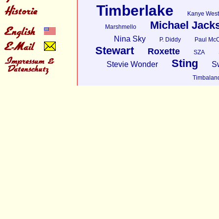
Timberlake
Kanye West
Michael Jack
Marshmello
Nina Sky
P. Diddy
Paul McC
Stewart
Roxette
SZA
Sting
Stevie Wonder
S
Timbalan