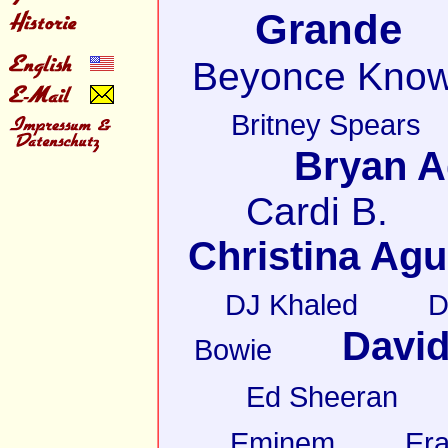
Grande
Beyonce Know
Britney Spears
Bryan 
Cardi B.
Christina Agu
DJ Khaled
D
David
Bowie
Ed Sheeran
Eminem
Er