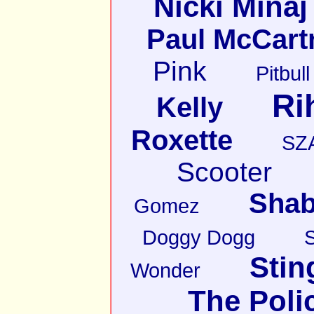
Nicki Minaj
Paul McCart
Pink
Pitbull
Ri
Kelly
Roxette
SZ
Scooter
Shab
Gomez
Doggy Dogg
Stin
Wonder
The Poli