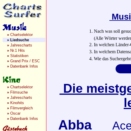
Musi
1. Nach was soll gesu
»
Chartselektor
(Alle Wörter werden a
»
Liedsuche
2. In welchen Länder-
»
Jahrescharts
»
Nr.1 Hits
3. In welchem Datensa
»
Statistiken
4. Wie das Suchergebn
»
Grand Prix / ESC
»
Datenbank Infos
Die meistge
»
Chartselektor
»
Filmsuche
»
Jahrescharts
l
»
Kinohits
»
Filmvergleich
»
Oscar
»
Datenbank Infos
Abba
Ace