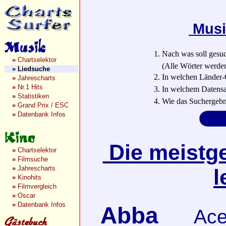
Musi
1. Nach was soll gesu
»
Chartselektor
(Alle Wörter werden a
»
Liedsuche
2. In welchen Länder-
»
Jahrescharts
»
Nr.1 Hits
3. In welchem Datensa
»
Statistiken
4. Wie das Suchergebn
»
Grand Prix / ESC
»
Datenbank Infos
Die meistge
»
Chartselektor
»
Filmsuche
»
Jahrescharts
l
»
Kinohits
»
Filmvergleich
»
Oscar
»
Datenbank Infos
Abba
Ace