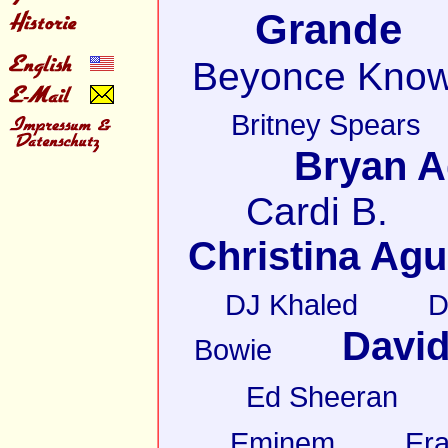
Grande
Beyonce Know
Britney Spears
Bryan 
Cardi B.
Christina Agu
DJ Khaled
D
David
Bowie
Ed Sheeran
Eminem
Er