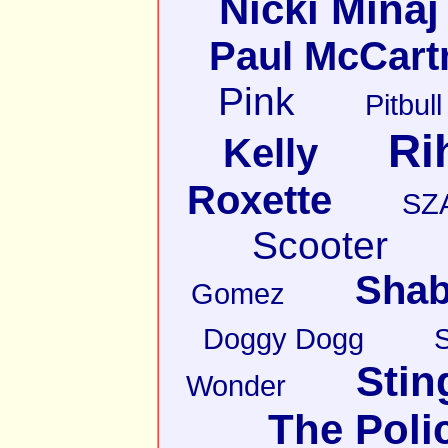
Nicki Minaj
Paul McCart
Pink
Pitbull
Ri
Kelly
Roxette
SZ
Scooter
Shab
Gomez
Doggy Dogg
Stin
Wonder
The Poli