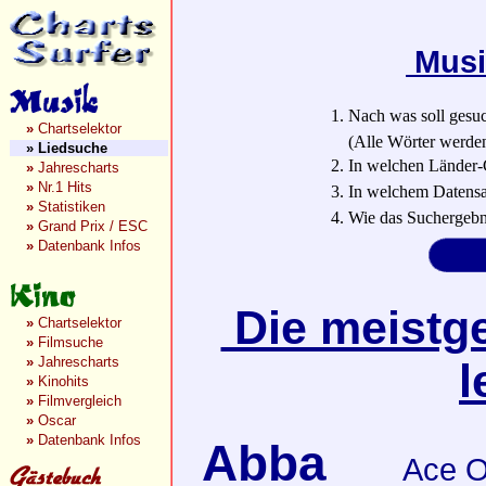
Musi
1. Nach was soll gesu
»
Chartselektor
(Alle Wörter werden a
»
Liedsuche
2. In welchen Länder-
»
Jahrescharts
»
Nr.1 Hits
3. In welchem Datensa
»
Statistiken
4. Wie das Suchergebn
»
Grand Prix / ESC
»
Datenbank Infos
Die meistge
»
Chartselektor
»
Filmsuche
»
Jahrescharts
l
»
Kinohits
»
Filmvergleich
»
Oscar
»
Datenbank Infos
Abba
Ace O