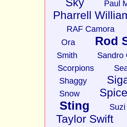
Sky
Paul 
Pharrell Willia
RAF Camora
Rod S
Ora
Smith
Sandro
Scorpions
Sea
Sig
Shaggy
Spice
Snow
Sting
Suzi
Taylor Swift