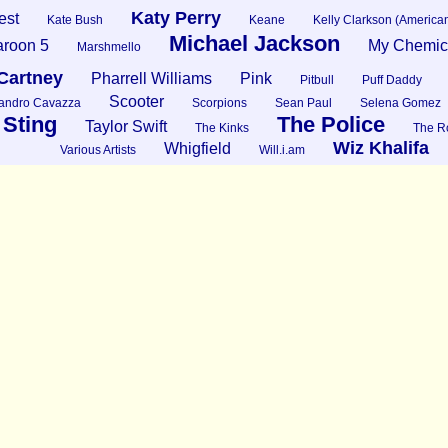
Katy Perry
est
Kate Bush
Keane
Kelly Clarkson (American
Michael Jackson
roon 5
My Chemic
Marshmello
Cartney
Pharrell Williams
Pink
Pitbull
Puff Daddy
Scooter
andro Cavazza
Scorpions
Sean Paul
Selena Gomez
Sting
The Police
Taylor Swift
The Kinks
The Ro
Wiz Khalifa
Whigfield
Various Artists
Will.i.am