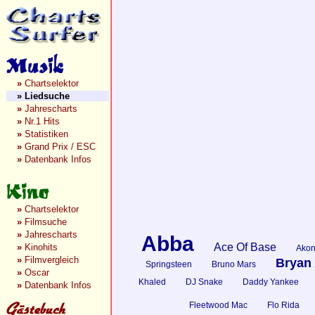
»
Chartselektor
»
Liedsuche
»
Jahrescharts
»
Nr.1 Hits
»
Statistiken
»
Grand Prix / ESC
»
Datenbank Infos
»
Chartselektor
»
Filmsuche
»
Jahrescharts
Abba
Ace Of Base
»
Kinohits
Ako
»
Filmvergleich
Bryan
Springsteen
Bruno Mars
»
Oscar
Khaled
DJ Snake
Daddy Yankee
»
Datenbank Infos
Fleetwood Mac
Flo Rida