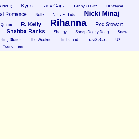
Kygo
Lady Gaga
 Idol 1)
Lenny Kravitz
Lil' Wayne
Nicki Minaj
al Romance
Nelly
Nelly Furtado
Rihanna
R. Kelly
Rod Stewart
Queen
Shabba Ranks
Shaggy
Snoop Doggy Dogg
Snow
lling Stones
The Weeknd
Timbaland
Travi$ Scott
U2
Young Thug