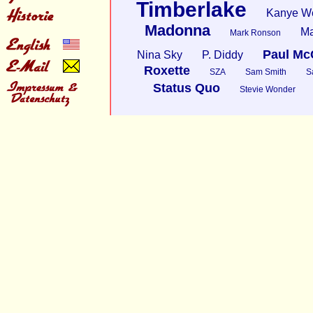
Timberlake
Kanye W
Madonna
Ma
Mark Ronson
Paul Mc
Nina Sky
P. Diddy
Roxette
SZA
Sam Smith
S
Status Quo
Stevie Wonder