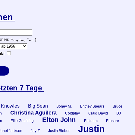
chen
 +..., -..., "...")
kt
etzten 7 Tage
 Knowles
Big Sean
Boney M.
Britney Spears
Bruce
Christina Aguilera
n
Coldplay
Craig David
DJ
Elton John
n
Ellie Goulding
Eminem
Erasure
Justin
Janet Jackson
Jay-Z
Justin Bieber