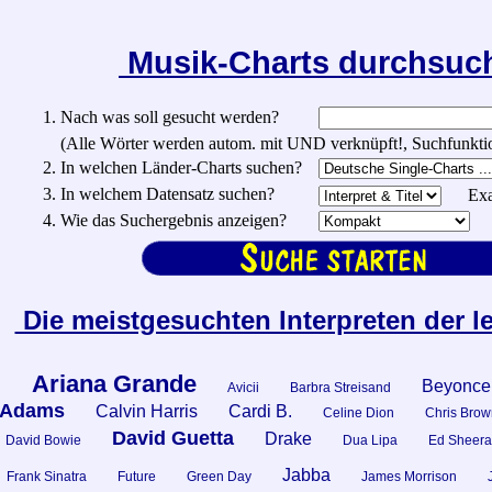
Musik-Charts durchsu
1. Nach was soll gesucht werden?
(Alle Wörter werden autom. mit UND verknüpft!, Suchfunktionen:
2. In welchen Länder-Charts suchen?
3. In welchem Datensatz suchen?
Exa
4. Wie das Suchergebnis anzeigen?
Die meistgesuchten Interpreten der l
Ariana Grande
Beyonce
n
Avicii
Barbra Streisand
 Adams
Calvin Harris
Cardi B.
Celine Dion
Chris Brow
David Guetta
Drake
David Bowie
Dua Lipa
Ed Sheera
Jabba
Frank Sinatra
Future
Green Day
James Morrison