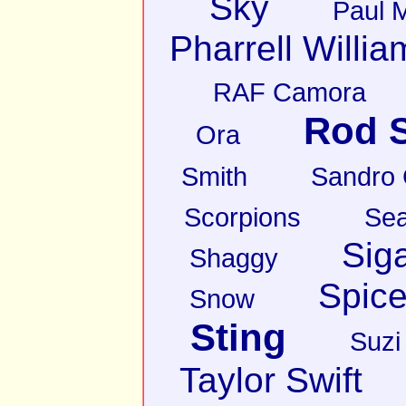
Sky
Paul 
Pharrell Willia
RAF Camora
Rod S
Ora
Smith
Sandro
Scorpions
Sea
Sig
Shaggy
Spice
Snow
Sting
Suzi
Taylor Swift