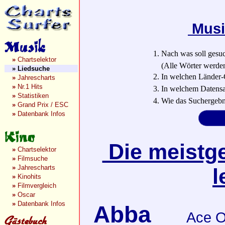
Musi
1. Nach was soll gesu
»
Chartselektor
(Alle Wörter werden a
»
Liedsuche
2. In welchen Länder-
»
Jahrescharts
»
Nr.1 Hits
3. In welchem Datensa
»
Statistiken
4. Wie das Suchergebn
»
Grand Prix / ESC
»
Datenbank Infos
Die meistge
»
Chartselektor
»
Filmsuche
»
Jahrescharts
l
»
Kinohits
»
Filmvergleich
»
Oscar
»
Datenbank Infos
Abba
Ace O