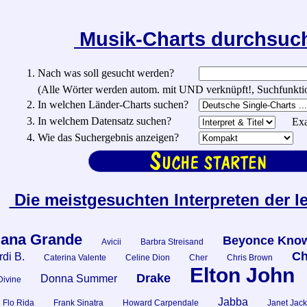
Musik-Charts durchsu
1. Nach was soll gesucht werden?
(Alle Wörter werden autom. mit UND verknüpft!, Suchfunktionen:
2. In welchen Länder-Charts suchen?
3. In welchem Datensatz suchen?
Exa
4. Wie das Suchergebnis anzeigen?
Die meistgesuchten Interpreten der l
iana Grande
Beyonce Know
Avicii
Barbra Streisand
Ch
di B.
Caterina Valente
Celine Dion
Cher
Chris Brown
Elton John
Drake
Donna Summer
Divine
Jabba
Flo Rida
Frank Sinatra
Howard Carpendale
Janet Jac