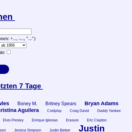
chen
 +..., -..., "...")
kt
etzten 7 Tage
les
Bryan Adams
Boney M.
Britney Spears
ristina Aguilera
Coldplay
Craig David
Daddy Yankee
Elvis Presley
Enrique Iglesias
Erasure
Eric Clapton
Justin
kson
Jessica Simpson
Justin Bieber