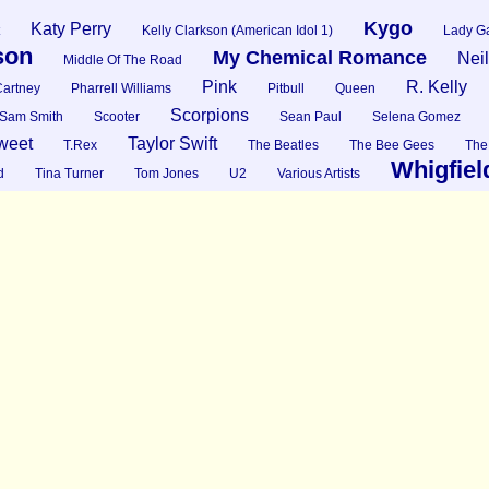
Kygo
Katy Perry
Kelly Clarkson (American Idol 1)
Lady G
son
My Chemical Romance
Nei
Middle Of The Road
Pink
R. Kelly
artney
Pharrell Williams
Pitbull
Queen
Scorpions
Sam Smith
Scooter
Sean Paul
Selena Gomez
weet
Taylor Swift
T.Rex
The Beatles
The Bee Gees
The
Whigfiel
d
Tina Turner
Tom Jones
U2
Various Artists