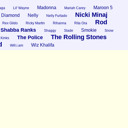
Madonna
Maroon 5
aga
Lil' Wayne
Mariah Carey
Nicki Minaj
l Diamond
Nelly
Nelly Furtado
Rod
Rex Gildo
Ricky Martin
Rihanna
Rita Ora
Shabba Ranks
Smokie
Shaggy
Slade
Snow
The Rolling Stones
The Police
 Kinks
d
Wiz Khalifa
Will.i.am