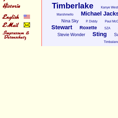
Timberlake
Kanye West
Michael Jack
Marshmello
Nina Sky
P. Diddy
Paul McC
Stewart
Roxette
SZA
Sting
Stevie Wonder
S
Timbalan