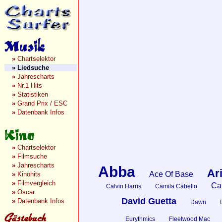
»
Chartselektor
»
Liedsuche
»
Jahrescharts
»
Nr.1 Hits
»
Statistiken
»
Grand Prix / ESC
»
Datenbank Infos
»
Chartselektor
»
Filmsuche
»
Jahrescharts
Abba
Ar
Ace Of Base
»
Kinohits
»
Filmvergleich
Car
Calvin Harris
Camila Cabello
»
Oscar
David Guetta
»
Datenbank Infos
Dawn
Eurythmics
Fleetwood Mac