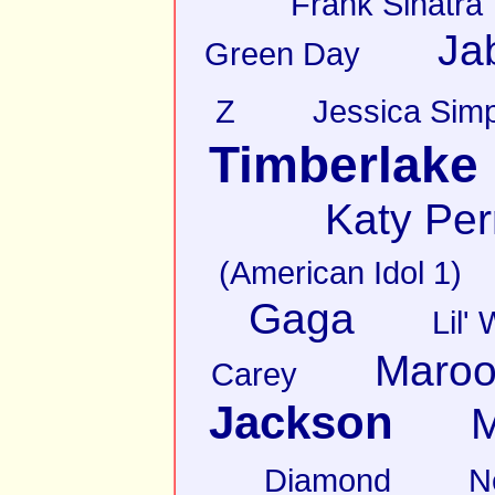
Frank Sinatra
Ja
Green Day
Z
Jessica Sim
Timberlake
Katy Per
(American Idol 1)
Gaga
Lil'
Maroo
Carey
Jackson
M
Diamond
N