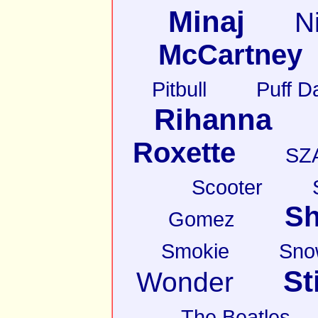
Minaj
N
McCartney
Pitbull
Puff D
Rihanna
Roxette
SZ
Scooter
Sh
Gomez
Smokie
Sno
St
Wonder
The Beatles