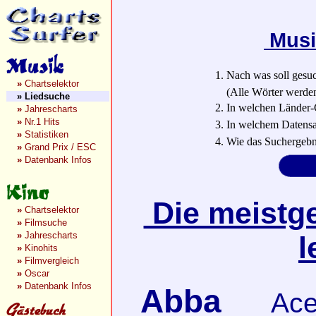
Musi
1. Nach was soll gesu
»
Chartselektor
(Alle Wörter werden a
»
Liedsuche
2. In welchen Länder-
»
Jahrescharts
»
Nr.1 Hits
3. In welchem Datensa
»
Statistiken
4. Wie das Suchergebn
»
Grand Prix / ESC
»
Datenbank Infos
Die meistge
»
Chartselektor
»
Filmsuche
»
Jahrescharts
l
»
Kinohits
»
Filmvergleich
»
Oscar
»
Datenbank Infos
Abba
Ace