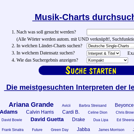
Musik-Charts durchsu
1. Nach was soll gesucht werden?
(Alle Wörter werden autom. mit UND verknüpft!, Suchfunktionen:
2. In welchen Länder-Charts suchen?
3. In welchem Datensatz suchen?
Exa
4. Wie das Suchergebnis anzeigen?
Die meistgesuchten Interpreten der l
Ariana Grande
Beyonce
n
Avicii
Barbra Streisand
 Adams
Calvin Harris
Cardi B.
Celine Dion
Chris Brow
David Guetta
Drake
David Bowie
Dua Lipa
Ed Sheera
Jabba
Frank Sinatra
Future
Green Day
James Morrison