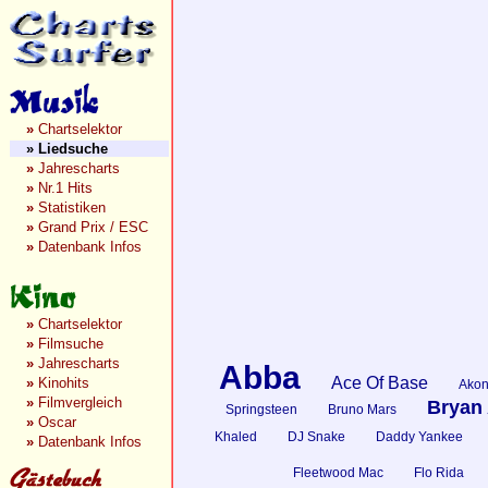
»
Chartselektor
»
Liedsuche
»
Jahrescharts
»
Nr.1 Hits
»
Statistiken
»
Grand Prix / ESC
»
Datenbank Infos
»
Chartselektor
»
Filmsuche
»
Jahrescharts
Abba
Ace Of Base
»
Kinohits
Ako
»
Filmvergleich
Bryan
Springsteen
Bruno Mars
»
Oscar
Khaled
DJ Snake
Daddy Yankee
»
Datenbank Infos
Fleetwood Mac
Flo Rida