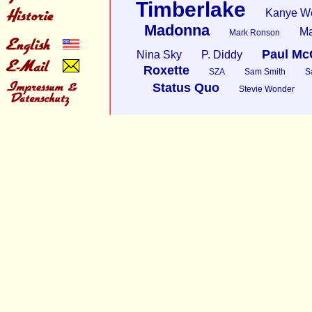
Timberlake
Kanye W
Madonna
Ma
Mark Ronson
Paul Mc
Nina Sky
P. Diddy
Roxette
SZA
Sam Smith
S
Status Quo
Stevie Wonder