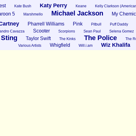
Katy Perry
est
Kate Bush
Keane
Kelly Clarkson (American
Michael Jackson
roon 5
My Chemic
Marshmello
Cartney
Pharrell Williams
Pink
Pitbull
Puff Daddy
Scooter
andro Cavazza
Scorpions
Sean Paul
Selena Gomez
Sting
The Police
Taylor Swift
The Kinks
The Ro
Wiz Khalifa
Whigfield
Various Artists
Will.i.am