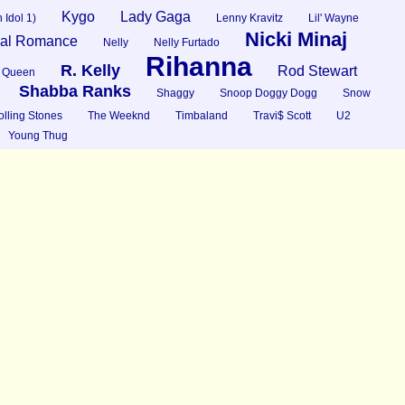
Kygo
Lady Gaga
 Idol 1)
Lenny Kravitz
Lil' Wayne
Nicki Minaj
al Romance
Nelly
Nelly Furtado
Rihanna
R. Kelly
Rod Stewart
Queen
Shabba Ranks
Shaggy
Snoop Doggy Dogg
Snow
lling Stones
The Weeknd
Timbaland
Travi$ Scott
U2
Young Thug