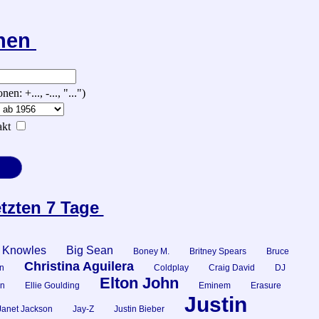
chen
 +..., -..., "...")
kt
etzten 7 Tage
 Knowles
Big Sean
Boney M.
Britney Spears
Bruce
Christina Aguilera
n
Coldplay
Craig David
DJ
Elton John
n
Ellie Goulding
Eminem
Erasure
Justin
Janet Jackson
Jay-Z
Justin Bieber