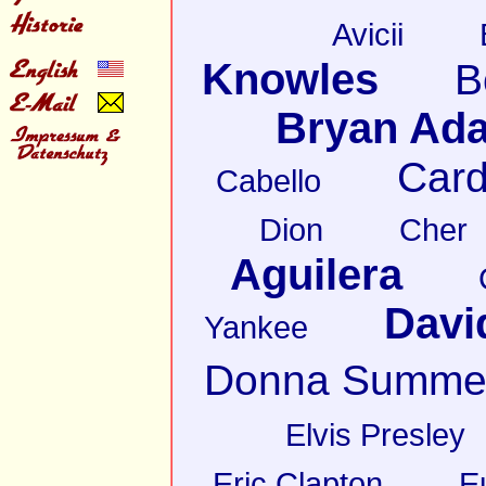
Avicii
Knowles
B
Bryan Ad
Card
Cabello
Dion
Cher
Aguilera
Davi
Yankee
Donna Summe
Elvis Presley
Eric Clapton
E