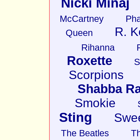
Nicki Minaj
McCartney
Pha
R. K
Queen
Rihanna
Roxette
S
Scorpions
Shabba R
Smokie
Sting
Swe
The Beatles
T