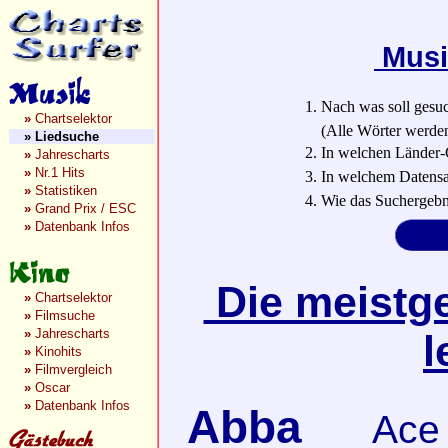
Musi
1. Nach was soll gesu
»
Chartselektor
(Alle Wörter werden a
»
Liedsuche
2. In welchen Länder-
»
Jahrescharts
»
Nr.1 Hits
3. In welchem Datensa
»
Statistiken
4. Wie das Suchergebn
»
Grand Prix / ESC
»
Datenbank Infos
Die meistge
»
Chartselektor
»
Filmsuche
»
Jahrescharts
l
»
Kinohits
»
Filmvergleich
»
Oscar
»
Datenbank Infos
Abba
Ace