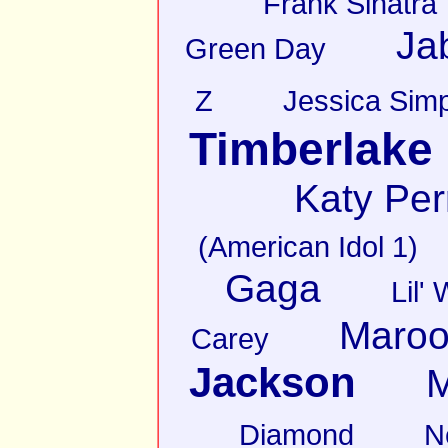
Frank Sinatra
Ja
Green Day
Z
Jessica Sim
Timberlake
Katy Per
(American Idol 1)
Gaga
Lil'
Maroo
Carey
Jackson
M
Diamond
N