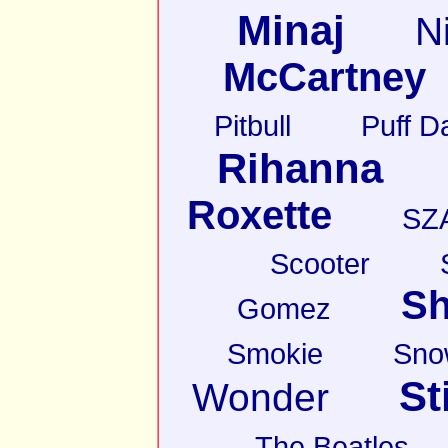
Minaj
N
McCartney
Pitbull
Puff D
Rihanna
Roxette
SZ
Scooter
Sh
Gomez
Smokie
Sno
St
Wonder
The Beatles