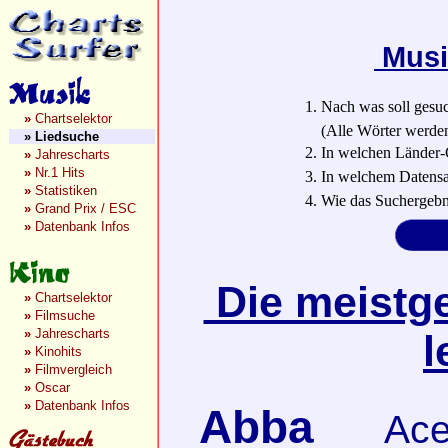
Musi
1. Nach was soll gesu
»
Chartselektor
(Alle Wörter werden a
»
Liedsuche
2. In welchen Länder-
»
Jahrescharts
»
Nr.1 Hits
3. In welchem Datensa
»
Statistiken
4. Wie das Suchergebn
»
Grand Prix / ESC
»
Datenbank Infos
Die meistge
»
Chartselektor
»
Filmsuche
»
Jahrescharts
l
»
Kinohits
»
Filmvergleich
»
Oscar
»
Datenbank Infos
Abba
Ace