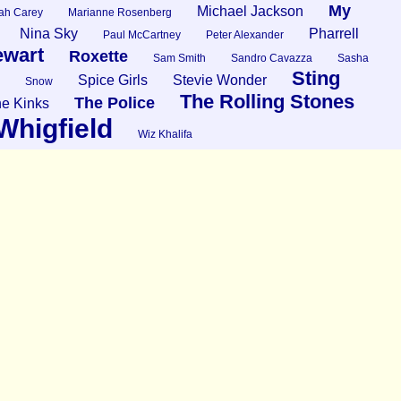
My
Michael Jackson
ah Carey
Marianne Rosenberg
Nina Sky
Pharrell
Paul McCartney
Peter Alexander
ewart
Roxette
Sam Smith
Sandro Cavazza
Sasha
Sting
Spice Girls
Stevie Wonder
Snow
The Rolling Stones
The Police
e Kinks
Whigfield
Wiz Khalifa