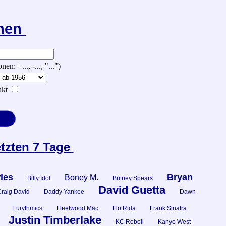
chen
 +..., -..., "...")
kt
etzten 7 Tage
les
Bryan
Boney M.
Billy Idol
Britney Spears
David Guetta
raig David
Daddy Yankee
Dawn
Eurythmics
Fleetwood Mac
Flo Rida
Frank Sinatra
Justin Timberlake
KC Rebell
Kanye West