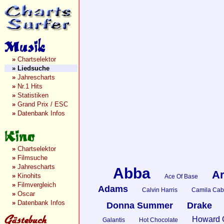
»
Chartselektor
»
Liedsuche
»
Jahrescharts
»
Nr.1 Hits
»
Statistiken
»
Grand Prix / ESC
»
Datenbank Infos
»
Chartselektor
»
Filmsuche
»
Jahrescharts
Abba
Ar
»
Kinohits
Ace Of Base
»
Filmvergleich
Adams
Calvin Harris
Camila Cab
»
Oscar
»
Datenbank Infos
Donna Summer
Drake
Howard 
Galantis
Hot Chocolate