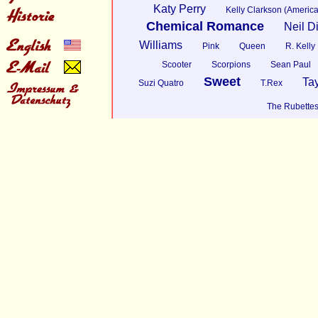
Katy Perry
Kelly Clarkson (America
Chemical Romance
Neil 
Williams
Pink
Queen
R. Kelly
Scooter
Scorpions
Sean Paul
Sweet
Tay
Suzi Quatro
T.Rex
The Rubette