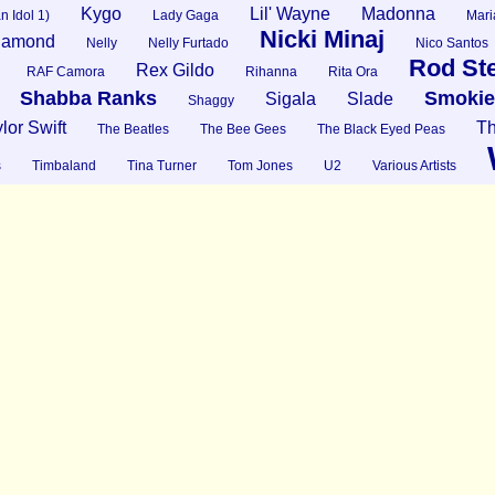
Kygo
Lil' Wayne
Madonna
n Idol 1)
Lady Gaga
Mari
Nicki Minaj
Diamond
Nelly
Nelly Furtado
Nico Santos
Rod St
Rex Gildo
RAF Camora
Rihanna
Rita Ora
Shabba Ranks
Smokie
Sigala
Slade
Shaggy
lor Swift
Th
The Beatles
The Bee Gees
The Black Eyed Peas
s
Timbaland
Tina Turner
Tom Jones
U2
Various Artists