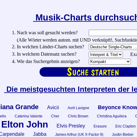
Musik-Charts durchsu
1. Nach was soll gesucht werden?
(Alle Wörter werden autom. mit UND verknüpft!, Suchfunktionen:
2. In welchen Länder-Charts suchen?
3. In welchem Datensatz suchen?
Exa
4. Wie das Suchergebnis anzeigen?
Die meistgesuchten Interpreten der l
iana Grande
Beyonce Know
Avicii
Avril Lavigne
ello
Caterina Valente
Cher
Chris Brown
Christina Aguilera
C
Elton John
Elvis Presley
Erasure
Eric Clapton
Carpendale
Jabba
James Arthur (UK X-Factor 9)
Justin Bieber