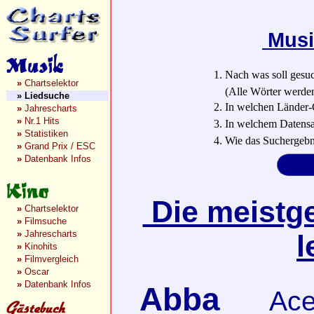
Musi
1. Nach was soll gesu
»
Chartselektor
(Alle Wörter werden a
»
Liedsuche
2. In welchen Länder-
»
Jahrescharts
»
Nr.1 Hits
3. In welchem Datensa
»
Statistiken
4. Wie das Suchergebn
»
Grand Prix / ESC
»
Datenbank Infos
Die meistge
»
Chartselektor
»
Filmsuche
»
Jahrescharts
l
»
Kinohits
»
Filmvergleich
»
Oscar
»
Datenbank Infos
Abba
Ace