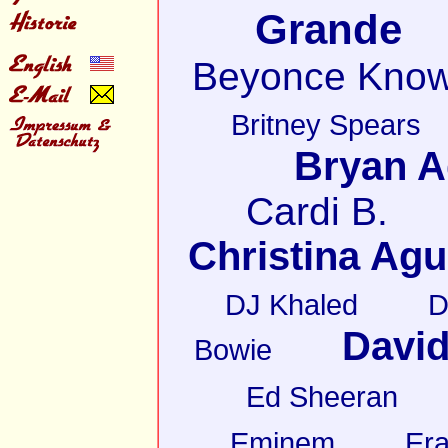
Grande
Beyonce Know
Britney Spears
Bryan 
Cardi B.
Christina Agu
DJ Khaled
D
David
Bowie
Ed Sheeran
Eminem
Er