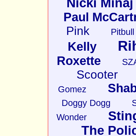
Nicki Minaj
Paul McCart
Pink
Pitbull
Ri
Kelly
Roxette
SZ
Scooter
Shab
Gomez
Doggy Dogg
Stin
Wonder
The Poli