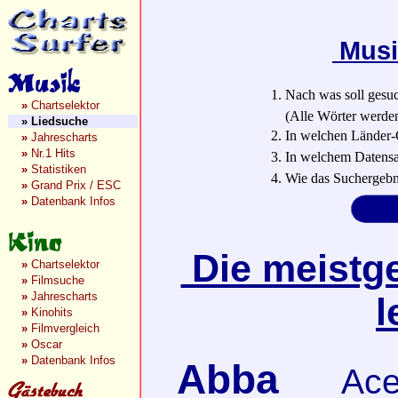
Musi
1. Nach was soll gesu
»
Chartselektor
(Alle Wörter werden a
»
Liedsuche
2. In welchen Länder-
»
Jahrescharts
»
Nr.1 Hits
3. In welchem Datensa
»
Statistiken
4. Wie das Suchergebn
»
Grand Prix / ESC
»
Datenbank Infos
Die meistge
»
Chartselektor
»
Filmsuche
»
Jahrescharts
l
»
Kinohits
»
Filmvergleich
»
Oscar
»
Datenbank Infos
Abba
Ace