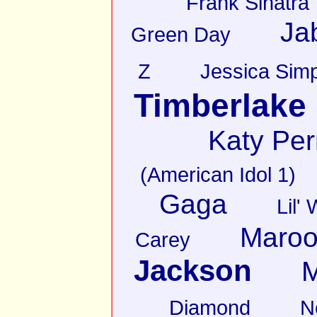
Frank Sinatra
Ja
Green Day
Z
Jessica Sim
Timberlake
Katy Per
(American Idol 1)
Gaga
Lil'
Maroo
Carey
Jackson
M
Diamond
N