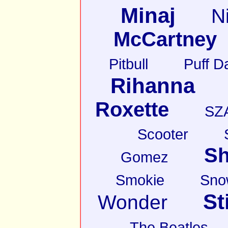
Minaj
N
McCartney
Pitbull
Puff D
Rihanna
Roxette
SZ
Scooter
Sh
Gomez
Smokie
Sno
St
Wonder
The Beatles